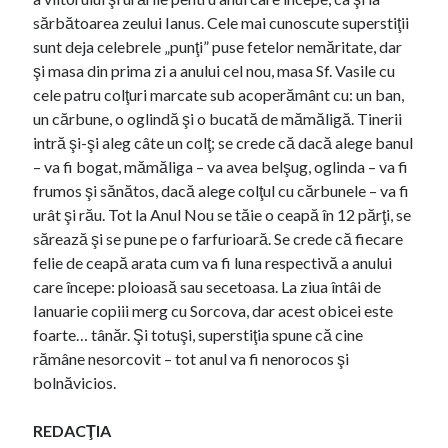
sărbătoarea zeului Ianus. Cele mai cunoscute superstiţii
sunt deja celebrele „punţi” puse fetelor nemăritate, dar
şi masa din prima zi a anului cel nou, masa Sf. Vasile cu
cele patru colţuri marcate sub acoperământ cu: un ban,
un cărbune, o oglindă şi o bucată de mămăligă. Tinerii
intră şi-şi aleg câte un colţ; se crede că dacă alege banul
– va fi bogat, mămăliga – va avea belşug, oglinda – va fi
frumos şi sănătos, dacă alege colţul cu cărbunele – va fi
urât şi rău. Tot la Anul Nou se tăie o ceapă în 12 părţi, se
sărează şi se pune pe o farfurioară. Se crede că fiecare
felie de ceapă arata cum va fi luna respectivă a anului
care începe: ploioasă sau secetoasa. La ziua întâi de
Ianuarie copiii merg cu Sorcova, dar acest obicei este
foarte… tânăr. Şi totuşi, superstiţia spune că cine
rămâne nesorcovit – tot anul va fi nenorocos şi
bolnăvicios.
REDACŢIA