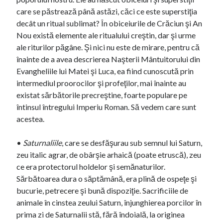
care se păstrează până astăzi, căci ce este superstiţia
decât un ritual sublimat? În obiceiurile de Crăciun şi An
Nou există elemente ale ritualului creştin, dar şi urme
ale riturilor păgâne. Şi nici nu este de mirare, pentru că
înainte de a avea descrierea Naşterii Mântuitorului din
Evangheliile lui Matei şi Luca, ea fiind cunoscută prin
intermediul proorocilor şi profeţilor, mai înainte au
existat sărbătorile precreştine, foarte populare pe
întinsul întregului Imperiu Roman. Să vedem care sunt
acestea.
•
Saturnaliile
, care se desfăşurau sub semnul lui Saturn,
zeu italic agrar, de obârşie arhaică (poate etruscă), zeu
ce era protectorul holdelor şi semănaturilor.
Sărbătoarea dura o săptămână, era plină de ospeţe şi
bucurie, petrecere şi bună dispoziţie. Sacrificiile de
animale în cinstea zeului Saturn, înjunghierea porcilor în
prima zi de Saturnalii stă, fără îndoială, la originea