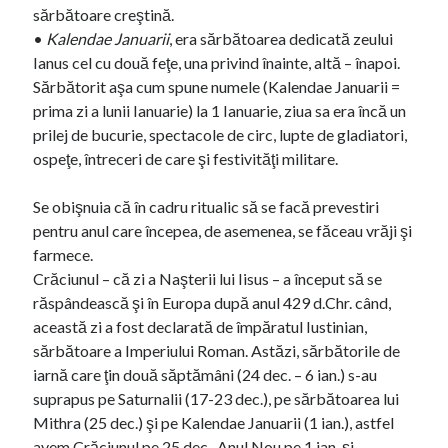
sărbătoare creştină.
•
Kalendae Januarii
, era sărbătoarea dedicată zeului
Ianus cel cu două feţe, una privind înainte, altă – înapoi.
Sărbătorit aşa cum spune numele (Kalendae Januarii =
prima zi a lunii Ianuarie) la 1 Ianuarie, ziua sa era încă un
prilej de bucurie, spectacole de circ, lupte de gladiatori,
ospeţe, întreceri de care şi festivităţi militare.
Se obişnuia că în cadru ritualic să se facă prevestiri
pentru anul care începea, de asemenea, se făceau vrăji şi
farmece.
Crăciunul – că zi a Naşterii lui Iisus – a început să se
răspândească şi în Europa după anul 429 d.Chr. când,
această zi a fost declarată de împăratul Iustinian,
sărbătoare a Imperiului Roman. Astăzi, sărbătorile de
iarnă care ţin două săptămâni (24 dec. – 6 ian.) s-au
suprapus pe Saturnalii (17-23 dec.), pe sărbătoarea lui
Mithra (25 dec.) şi pe Kalendae Januarii (1 ian.), astfel
avem Crăciunul pe 25 dec., Anul Nou pe 1 ian. şi