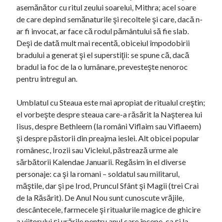
asemănător cu ritul zeului soarelui, Mithra; acel soare
de care depind semănaturile şi recoltele şi care, dacă n-
ar fi invocat, ar face că rodul pământului să fie slab.
Deşi de dată mult mai recentă, obiceiul împodobirii
bradului a generat şi el superstiţii: se spune că, dacă
bradul ia foc de la o lumânare, prevesteşte nenoroc
pentru întregul an.
Umblatul cu Steaua este mai apropiat de ritualul creştin;
el vorbeşte despre steaua care-a răsărit la Naşterea lui
Iisus, despre Bethleem (la români Viflaim sau Viflaeem)
şi despre păstorii din preajma ieslei. Alt obicei popular
românesc, Irozii sau Vicleiul, păstrează urme ale
sărbătorii Kalendae Januarii. Regăsim în el diverse
personaje: ca şi la romani – soldatul sau militarul,
măştile, dar şi pe Irod, Pruncul Sfânt şi Magii (trei Crai
de la Răsărit). De Anul Nou sunt cunoscute vrăjile,
descântecele, farmecele şi ritualurile magice de ghicire
a viitorului şi urările pentru anul care începe, ca şi la