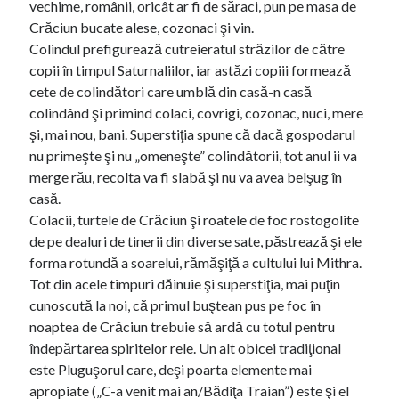
vechime, românii, oricât ar fi de săraci, pun pe masa de
Crăciun bucate alese, cozonaci şi vin.
Colindul prefigurează cutreieratul străzilor de către
copii în timpul Saturnaliilor, iar astăzi copiii formează
cete de colindători care umblă din casă-n casă
colindând şi primind colaci, covrigi, cozonac, nuci, mere
şi, mai nou, bani. Superstiţia spune că dacă gospodarul
nu primeşte şi nu „omeneşte” colindătorii, tot anul ii va
merge rău, recolta va fi slabă şi nu va avea belşug în
casă.
Colacii, turtele de Crăciun şi roatele de foc rostogolite
de pe dealuri de tinerii din diverse sate, păstrează şi ele
forma rotundă a soarelui, rămăşiţă a cultului lui Mithra.
Tot din acele timpuri dăinuie şi superstiţia, mai puţin
cunoscută la noi, că primul buştean pus pe foc în
noaptea de Crăciun trebuie să ardă cu totul pentru
îndepărtarea spiritelor rele. Un alt obicei tradiţional
este Pluguşorul care, deşi poarta elemente mai
apropiate („C-a venit mai an/Bădiţa Traian”) este şi el