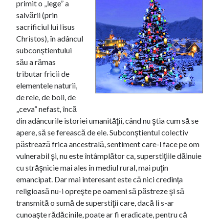
primit o „lege” a
r
r
salvării (prin
sacrificiul lui Iisus
o
Christos), în adâncul
subconştientului
său a rămas
tributar fricii de
elementele naturii,
de rele, de boli, de
„ceva” nefast, încă
din adâncurile istoriei umanităţii, când nu ştia cum să se
apere, să se ferească de ele. Subconştientul colectiv
păstrează frica ancestrală, sentiment care-l face pe om
vulnerabil şi, nu este întâmplător ca, superstiţiile dăinuie
cu străşnicie mai ales în mediul rural, mai puţin
emancipat. Dar mai interesant este că nici credinţa
religioasă nu-i opreşte pe oameni să păstreze şi să
transmită o sumă de superstiţii care, dacă li s-ar
cunoaşte rădăcinile, poate ar fi eradicate, pentru că