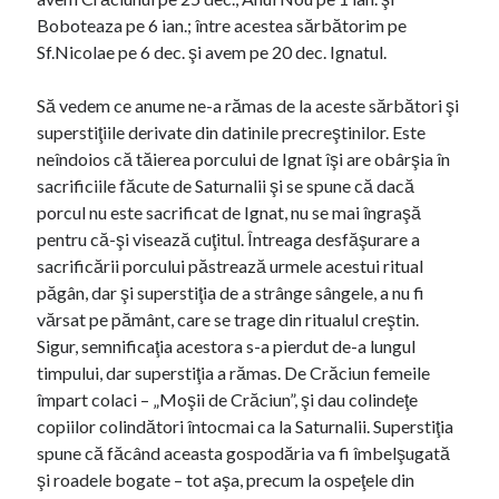
Boboteaza pe 6 ian.; între acestea sărbătorim pe
Sf.Nicolae pe 6 dec. şi avem pe 20 dec. Ignatul.
Să vedem ce anume ne-a rămas de la aceste sărbători şi
superstiţiile derivate din datinile precreştinilor. Este
neîndoios că tăierea porcului de Ignat îşi are obârşia în
sacrificiile făcute de Saturnalii şi se spune că dacă
porcul nu este sacrificat de Ignat, nu se mai îngraşă
pentru că-şi visează cuţitul. Întreaga desfăşurare a
sacrificării porcului păstrează urmele acestui ritual
păgân, dar şi superstiţia de a strânge sângele, a nu fi
vărsat pe pământ, care se trage din ritualul creştin.
Sigur, semnificaţia acestora s-a pierdut de-a lungul
timpului, dar superstiţia a rămas. De Crăciun femeile
împart colaci – „Moşii de Crăciun”, şi dau colindeţe
copiilor colindători întocmai ca la Saturnalii. Superstiţia
spune că făcând aceasta gospodăria va fi îmbelşugată
şi roadele bogate – tot aşa, precum la ospeţele din