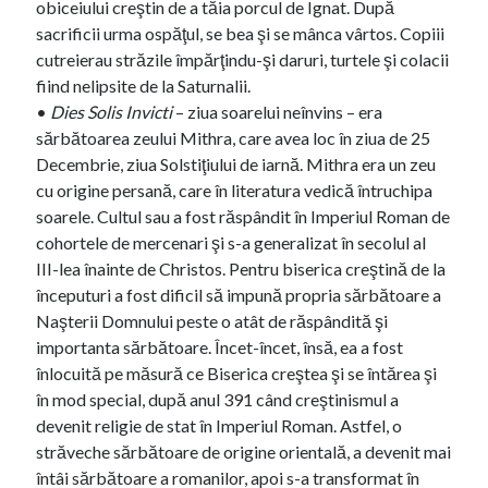
obiceiului creştin de a tăia porcul de Ignat. După
sacrificii urma ospăţul, se bea şi se mânca vârtos. Copiii
cutreierau străzile împărţindu-şi daruri, turtele şi colacii
fiind nelipsite de la Saturnalii.
•
Dies Solis Invicti
– ziua soarelui neînvins – era
sărbătoarea zeului Mithra, care avea loc în ziua de 25
Decembrie, ziua Solstiţiului de iarnă. Mithra era un zeu
cu origine persană, care în literatura vedică întruchipa
soarele. Cultul sau a fost răspândit în Imperiul Roman de
cohortele de mercenari şi s-a generalizat în secolul al
III-lea înainte de Christos. Pentru biserica creştină de la
începuturi a fost dificil să impună propria sărbătoare a
Naşterii Domnului peste o atât de răspândită şi
importanta sărbătoare. Încet-încet, însă, ea a fost
înlocuită pe măsură ce Biserica creştea şi se întărea şi
în mod special, după anul 391 când creştinismul a
devenit religie de stat în Imperiul Roman. Astfel, o
străveche sărbătoare de origine orientală, a devenit mai
întâi sărbătoare a romanilor, apoi s-a transformat în