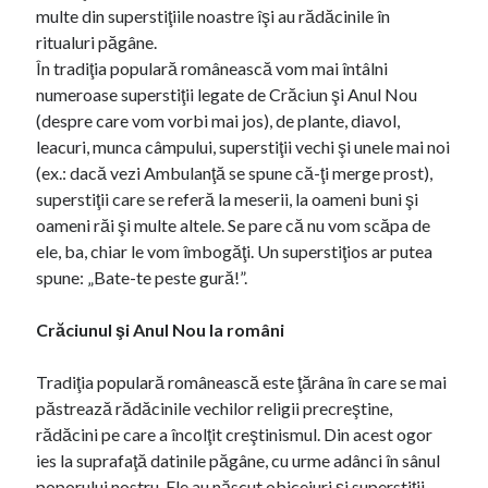
multe din superstiţiile noastre îşi au rădăcinile în
ritualuri păgâne.
În tradiţia populară românească vom mai întâlni
numeroase superstiţii legate de Crăciun şi Anul Nou
(despre care vom vorbi mai jos), de plante, diavol,
leacuri, munca câmpului, superstiţii vechi şi unele mai noi
(ex.: dacă vezi Ambulanţă se spune că-ţi merge prost),
superstiţii care se referă la meserii, la oameni buni şi
oameni răi şi multe altele. Se pare că nu vom scăpa de
ele, ba, chiar le vom îmbogăţi. Un superstiţios ar putea
spune: „Bate-te peste gură!”.
Crăciunul şi Anul Nou la români
Tradiţia populară românească este ţărâna în care se mai
păstrează rădăcinile vechilor religii precreştine,
rădăcini pe care a încolţit creştinismul. Din acest ogor
ies la suprafaţă datinile păgâne, cu urme adânci în sânul
poporului nostru. Ele au născut obiceiuri şi superstiţii