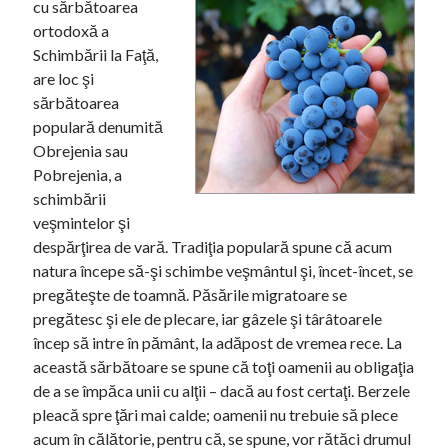
cu sărbătoarea
r
r
ortodoxă a
Schimbării la Faţă,
o
are loc şi
sărbătoarea
populară denumită
Obrejenia sau
Pobrejenia, a
schimbării
veşmintelor şi
despărţirea de vară. Tradiţia populară spune că acum
natura începe să-şi schimbe veşmântul şi, încet-încet, se
pregăteşte de toamnă. Păsările migratoare se
pregătesc şi ele de plecare, iar gâzele şi târâtoarele
încep să intre în pământ, la adăpost de vremea rece. La
această sărbătoare se spune că toţi oamenii au obligaţia
de a se împăca unii cu alţii – dacă au fost certaţi. Berzele
pleacă spre ţări mai calde; oamenii nu trebuie să plece
acum în călătorie, pentru că, se spune, vor rătăci drumul