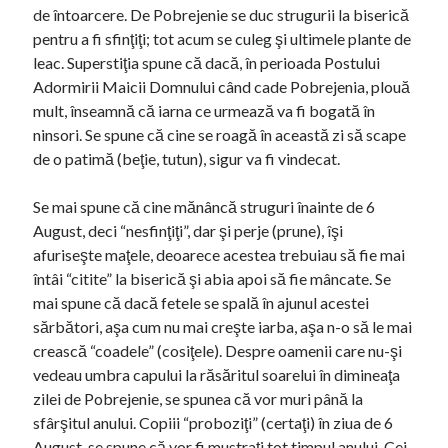
de întoarcere. De Pobrejenie se duc strugurii la biserică
pentru a fi sfinţiţi; tot acum se culeg şi ultimele plante de
leac. Superstiţia spune că dacă, în perioada Postului
Adormirii Maicii Domnului când cade Pobrejenia, plouă
mult, înseamnă că iarna ce urmează va fi bogată în
ninsori. Se spune că cine se roagă în această zi să scape
de o patimă (beţie, tutun), sigur va fi vindecat.
Se mai spune că cine mănâncă struguri înainte de 6
August, deci “nesfinţiţi”, dar şi perje (prune), îşi
afuriseşte maţele, deoarece acestea trebuiau să fie mai
întâi “citite” la biserică şi abia apoi să fie mâncate. Se
mai spune că dacă fetele se spală în ajunul acestei
sărbători, aşa cum nu mai creşte iarba, aşa n-o să le mai
crească “coadele” (cosiţele). Despre oamenii care nu-şi
vedeau umbra capului la răsăritul soarelui în dimineaţa
zilei de Pobrejenie, se spunea că vor muri până la
sfârşitul anului. Copiii “proboziţi” (certaţi) în ziua de 6
August, se spune că vor fi mustraţi tot timpul anului. Cei