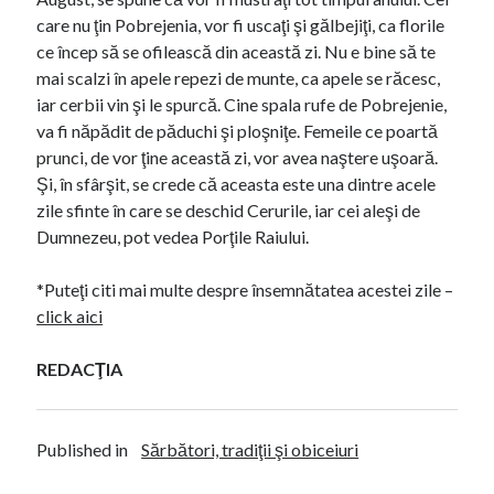
care nu ţin Pobrejenia, vor fi uscaţi şi gălbejiţi, ca florile
ce încep să se ofilească din această zi. Nu e bine să te
mai scalzi în apele repezi de munte, ca apele se răcesc,
iar cerbii vin şi le spurcă. Cine spala rufe de Pobrejenie,
va fi năpădit de păduchi şi ploşniţe. Femeile ce poartă
prunci, de vor ţine această zi, vor avea naştere uşoară.
Şi, în sfârşit, se crede că aceasta este una dintre acele
zile sfinte în care se deschid Cerurile, iar cei aleşi de
Dumnezeu, pot vedea Porţile Raiului.
*Puteţi citi mai multe despre însemnătatea acestei zile –
click aici
REDACŢIA
Published in
Sărbători, tradiţii şi obiceiuri