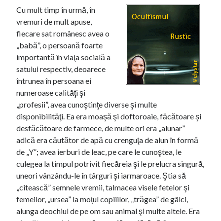
r
Cu mult timp în urmă, în
r
vremuri de mult apuse,
o
fiecare sat românesc avea o
„babă”, o persoană foarte
importantă în viaţa socială a
satului respectiv, deoarece
întrunea în persoana ei
numeroase calităţi şi
„profesii”, avea cunoştinţe diverse şi multe
disponibilităţi. Ea era moaşă şi doftoroaie, făcătoare şi
desfăcătoare de farmece, de multe ori era „alunar”
adică era căutător de apă cu crenguţa de alun în formă
de „Y”; avea ierburi de leac, pe care le cunoştea, le
culegea la timpul potrivit fiecăreia şi le prelucra singură,
uneori vânzându-le în târguri şi iarmaroace. Ştia să
„citească” semnele vremii, talmacea visele fetelor şi
femeilor, „ursea” la moţul copiiilor, „trăgea” de gâlci,
alunga deochiul de pe om sau animal şi multe altele. Era