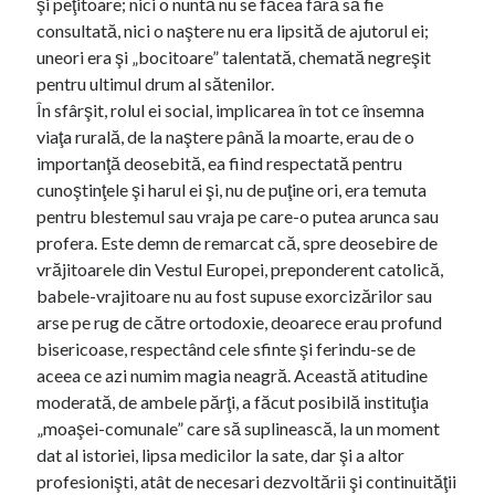
şi peţitoare; nici o nuntă nu se făcea fără să fie
consultată, nici o naştere nu era lipsită de ajutorul ei;
uneori era şi „bocitoare” talentată, chemată negreşit
pentru ultimul drum al sătenilor.
În sfârşit, rolul ei social, implicarea în tot ce însemna
viaţa rurală, de la naştere până la moarte, erau de o
importanţă deosebită, ea fiind respectată pentru
cunoştinţele şi harul ei şi, nu de puţine ori, era temuta
pentru blestemul sau vraja pe care-o putea arunca sau
profera. Este demn de remarcat că, spre deosebire de
vrăjitoarele din Vestul Europei, preponderent catolică,
babele-vrajitoare nu au fost supuse exorcizărilor sau
arse pe rug de către ortodoxie, deoarece erau profund
bisericoase, respectând cele sfinte şi ferindu-se de
aceea ce azi numim magia neagră. Această atitudine
moderată, de ambele părţi, a făcut posibilă instituţia
„moaşei-comunale” care să suplinească, la un moment
dat al istoriei, lipsa medicilor la sate, dar şi a altor
profesionişti, atât de necesari dezvoltării şi continuităţii