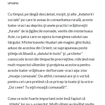
umane.
Cu timpul, pe lângă descântat, moşit, şi alte „îndatoriri
sociale” pe care le aveau în comunitatea rurală, aceste
babe-vraci au deprins şi unele practici vrăjitoreşti
„furate” de la ţigăncile nomade, venite din misterioasa
Asie, cu şatra care se aşeza la marginea satului sau
târgului. Misterioasele ritualuri ale magiei, ghicitului,
aduse de acestea din Orient, se suprapuneau peste
ştiinţa străbună a „datului în bobi” şi „ursitelor”
cunoscute la noi din timpurile precreştine, ridicând mai
mult respectul sătenilor şi preţuirea acestora pentru
aceste babe-vrăjitoare-doftoroaie-vraci aşa-zise
„moaşe comunale”. De altfel, romanul are şi o vorbă
pentru cei care pretind că se pricep la toate şi la orice:
„Da’ ceee? Tu eşti moaşă comunală?”.
Ceea ce este foarte important este însă faptul că
„ştiinţa” lor nu s-a pierdut. Mulţi săteni au învăţat multe