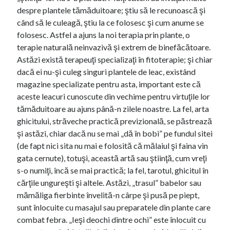
despre plantele tămăduitoare; ştiu să le recunoască şi
când să le culeagă, ştiu la ce folosesc şi cum anume se
folosesc. Astfel a ajuns la noi terapia prin plante, o
terapie naturală neinvazivă şi extrem de binefăcătoare.
Astăzi există terapeuţi specializaţi în fitoterapie; şi chiar
dacă ei nu-şi culeg singuri plantele de leac, existând
magazine specializate pentru asta, important este că
aceste leacuri cunoscute din vechime pentru virtuţile lor
tămăduitoare au ajuns până-n zilele noastre. La fel, arta
ghicitului, străveche practică previzională, se păstrează
şi astăzi, chiar dacă nu se mai „dă în bobi” pe fundul sitei
(de fapt nici sita nu mai e folosită că mălaiul şi faina vin
gata cernute), totuşi, această artă sau ştiinţă, cum vreţi
s-o numiţi, încă se mai practică; la fel, tarotul, ghicitul în
cărţile ungureşti şi altele. Astăzi, „trasul” babelor sau
mămăliga fierbinte învelită-n cârpe şi pusă pe piept,
sunt înlocuite cu masajul sau preparatele din plante care
combat febra. „Ieşi deochi dintre ochi” este înlocuit cu