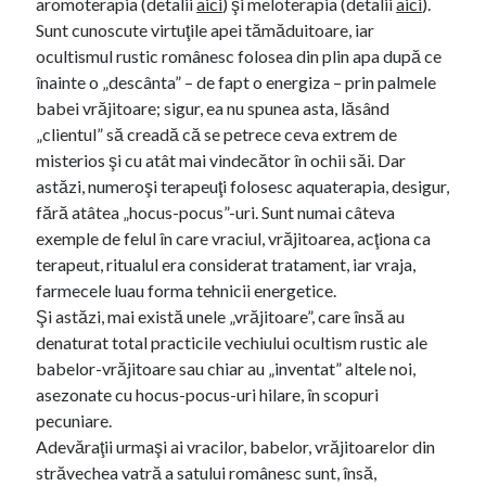
aromoterapia (detalii
aici
) şi meloterapia (detalii
aici
).
Sunt cunoscute virtuţile apei tămăduitoare, iar
ocultismul rustic românesc folosea din plin apa după ce
înainte o „descânta” – de fapt o energiza – prin palmele
babei vrăjitoare; sigur, ea nu spunea asta, lăsând
„clientul” să creadă că se petrece ceva extrem de
misterios şi cu atât mai vindecător în ochii săi. Dar
astăzi, numeroşi terapeuţi folosesc aquaterapia, desigur,
fără atâtea „hocus-pocus”-uri. Sunt numai câteva
exemple de felul în care vraciul, vrăjitoarea, acţiona ca
terapeut, ritualul era considerat tratament, iar vraja,
farmecele luau forma tehnicii energetice.
Şi astăzi, mai există unele „vrăjitoare”, care însă au
denaturat total practicile vechiului ocultism rustic ale
babelor-vrăjitoare sau chiar au „inventat” altele noi,
asezonate cu hocus-pocus-uri hilare, în scopuri
pecuniare.
Adevăraţii urmaşi ai vracilor, babelor, vrăjitoarelor din
străvechea vatră a satului românesc sunt, însă,