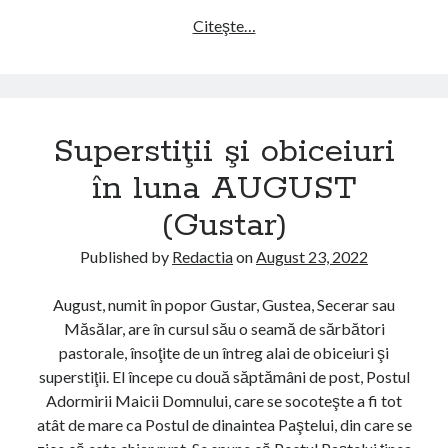
î
Citeşte…
S
n
u
l
p
u
e
n
r
Superstiţii şi obiceiuri
a
s
I
t
în luna AUGUST
U
i
(Gustar)
N
ţ
I
i
Published by
Redactia
on
August 23, 2022
E
i
(
ş
August, numit în popor Gustar, Gustea, Secerar sau
C
i
Măsălar, are în cursul său o seamă de sărbători
i
o
pastorale, însoţite de un întreg alai de obiceiuri şi
r
b
superstiţii. El începe cu două săptămâni de post, Postul
e
i
Adormirii Maicii Domnului, care se socoteşte a fi tot
ş
c
atât de mare ca Postul de dinaintea Paştelui, din care se
a
e