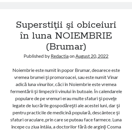
p
a
e
S
r
E
Superstiţii şi obiceiuri
s
P
t
în luna NOIEMBRIE
T
i
E
(Brumar)
ţ
M
i
B
Published by
Redactia
on
August 20, 2022
i
R
ş
I
Noiembrie este numit în popor Brumar, deoarece este
i
E
vremea brumei şi promoroacei, sau este numit Vinar
o
(
adică luna vinurilor, căci în Noiembrie este vremea
b
R
fermentării şi limpezirii vinului în butoaie. În calendarele
i
ă
populare de pe vremuri erau multe sfaturi şi poveţe
c
p
legate de lucrările gospodăreşti ale acestei luni, dar şi
e
c
pentru practicile de medicină populară, descântece şi
i
i
sfaturi oraculare, prin care se puteau face farmece. Luna
u
u
începe cu ziua întâia, a doctorilor fără de arginţi Cosma
r
n