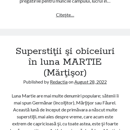
pregătirile pentru muncile câmpului, lucrul în…
n
l
Citeşte…
S
u
u
n
p
a
e
I
r
A
Superstiţii şi obiceiuri
s
N
t
în luna MARTIE
U
i
A
(Mărţişor)
ţ
R
i
I
Published by
Redactia
on
August 28, 2022
i
E
ş
(
Luna Martie are mai multe denumiri populare; sătenii îi
i
G
mai spun Germănar (încolţitor), Mărţişor sau Făurel.
o
e
Această lună de început de primăvara a născut multe
b
r
superstiţii, mai ales despre vreme, care acum este
i
a
extrem de capricioasă şi, cu toate astea, este şi foarte
c
r