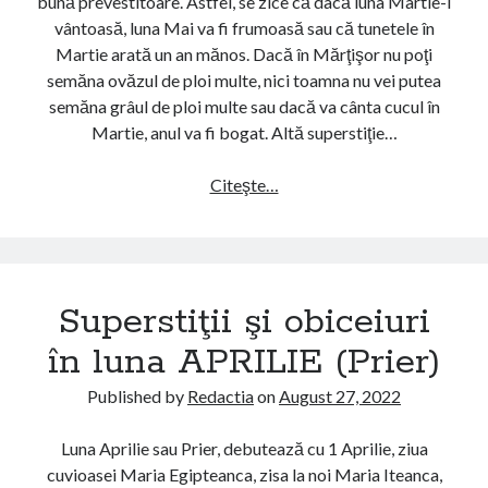
bună prevestitoare. Astfel, se zice că dacă luna Martie-i
e
)
vântoasă, luna Mai va fi frumoasă sau că tunetele în
i
Martie arată un an mănos. Dacă în Mărţişor nu poţi
u
semăna ovăzul de ploi multe, nici toamna nu vei putea
r
semăna grâul de ploi multe sau dacă va cânta cucul în
i
Martie, anul va fi bogat. Altă superstiţie…
î
n
Citeşte…
S
l
u
u
p
n
e
a
r
F
Superstiţii şi obiceiuri
s
E
t
în luna APRILIE (Prier)
B
i
R
ţ
Published by
Redactia
on
August 27, 2022
U
i
A
i
Luna Aprilie sau Prier, debutează cu 1 Aprilie, ziua
R
ş
cuvioasei Maria Egipteanca, zisa la noi Maria Iteanca,
I