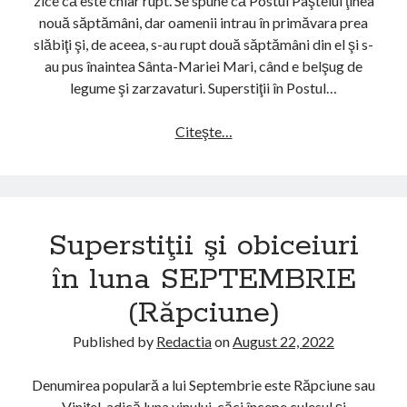
zice că este chiar rupt. Se spune că Postul Paştelui ţinea
r
i
nouă săptămâni, dar oamenii intrau în primăvara prea
)
u
slăbiţi şi, de aceea, s-au rupt două săptămâni din el şi s-
r
au pus înaintea Sânta-Mariei Mari, când e belşug de
i
legume şi zarzavaturi. Superstiţii în Postul…
î
n
Citeşte…
S
l
u
u
p
n
e
a
r
I
Superstiţii şi obiceiuri
s
U
t
în luna SEPTEMBRIE
L
i
I
(Răpciune)
ţ
E
i
(
Published by
Redactia
on
August 22, 2022
i
C
ş
u
Denumirea populară a lui Septembrie este Răpciune sau
i
p
Viniţel, adică luna vinului, căci începe culesul şi