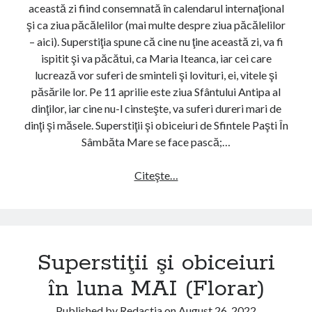
i
această zi fiind consemnată în calendarul internaţional
E
o
şi ca ziua păcălelilor (mai multe despre ziua păcălelilor
(
b
– aici). Superstiţia spune că cine nu ţine această zi, va fi
F
i
ispitit şi va păcătui, ca Maria Iteanca, iar cei care
ă
c
lucrează vor suferi de sminteli şi lovituri, ei, vitele şi
u
e
păsările lor. Pe 11 aprilie este ziua Sfântului Antipa al
r
i
dinţilor, iar cine nu-l cinsteşte, va suferi dureri mari de
a
u
dinţi şi măsele. Superstiţii şi obiceiuri de Sfintele Paşti În
r
r
Sâmbăta Mare se face pască;…
)
i
î
Citeşte…
S
n
u
l
p
u
e
n
r
Superstiţii şi obiceiuri
a
s
M
t
în luna MAI (Florar)
A
i
R
ţ
Published by
Redactia
on
August 26, 2022