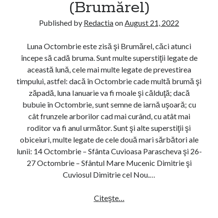
(Brumărel)
ţ
S
i
T
Published by
Redactia
on
August 21, 2022
i
(
ş
G
Luna Octombrie este zisă şi Brumărel, căci atunci
i
u
începe să cadă bruma. Sunt multe superstiţii legate de
o
s
această lună, cele mai multe legate de prevestirea
b
t
timpului, astfel: dacă în Octombrie cade multă brumă şi
i
a
zăpadă, luna Ianuarie va fi moale şi călduţă; dacă
c
r
bubuie în Octombrie, sunt semne de iarnă uşoară; cu
e
)
cât frunzele arborilor cad mai curând, cu atât mai
i
roditor va fi anul următor. Sunt şi alte superstiţii şi
u
obiceiuri, multe legate de cele două mari sărbători ale
r
lunii: 14 Octombrie – Sfânta Cuvioasa Parascheva şi 26-
i
27 Octombrie – Sfântul Mare Mucenic Dimitrie şi
î
Cuviosul Dimitrie cel Nou.…
n
l
Citeşte…
S
u
u
n