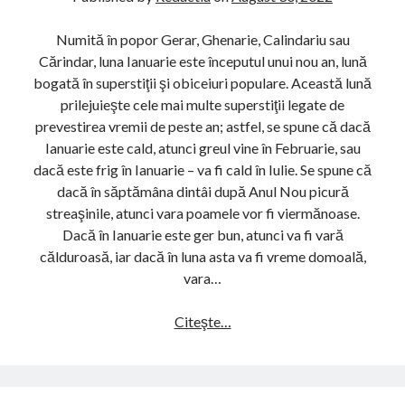
r
r
r
s
Numită în popor Gerar, Ghenarie, Calindariu sau
o
t
Cărindar, luna Ianuarie este începutul unui nou an, lună
bogată în superstiţii şi obiceiuri populare. Această lună
i
prilejuieşte cele mai multe superstiţii legate de
ț
prevestirea vremii de peste an; astfel, se spune că dacă
Ianuarie este cald, atunci greul vine în Februarie, sau
i
dacă este frig în Ianuarie – va fi cald în Iulie. Se spune că
dacă în săptămâna dintâi după Anul Nou picură
i
streaşinile, atunci vara poamele vor fi viermănoase.
.
Dacă în Ianuarie este ger bun, atunci va fi vară
călduroasă, iar dacă în luna asta va fi vreme domoală,
r
vara…
o
Citeşte…
S
P
u
o
p
e
s