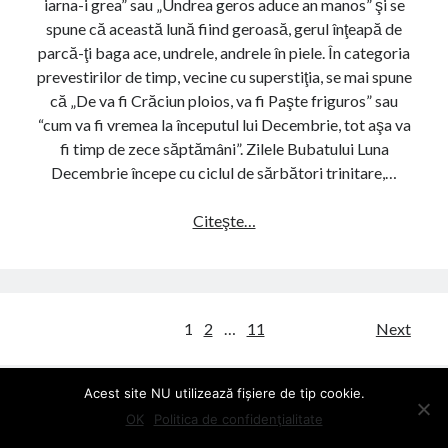
iarna-i grea” sau „Undrea geros aduce an manos” şi se
i
u
spune că această lună fiind geroasă, gerul înţeapă de
c
m
parcă-ţi baga ace, undrele, andrele în piele. În categoria
e
ă
prevestirilor de timp, vecine cu superstiţia, se mai spune
i
r
că „De va fi Crăciun ploios, va fi Paşte friguros” sau
u
e
“cum va fi vremea la începutul lui Decembrie, tot aşa va
r
l
fi timp de zece săptămâni”. Zilele Bubatului Luna
i
)
Decembrie începe cu ciclul de sărbători trinitare,…
î
n
Citeşte…
S
l
u
u
p
n
e
a
r
N
P
1
2
…
11
Next
s
O
o
t
I
i
Acest site NU utilizează fișiere de tip cookie.
E
s
ţ
OK
Politica de confidenţialitate
M
t
i
B