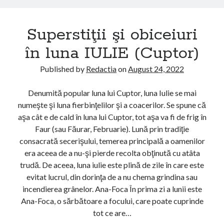
l
e
u
r
Superstiţii şi obiceiuri
n
s
a
t
în luna IULIE (Cuptor)
M
i
A
ţ
Published by
Redactia
on
August 24, 2022
I
i
(
i
Denumită popular luna lui Cuptor, luna Iulie se mai
F
ş
numeşte şi luna fierbinţelilor şi a coacerilor. Se spune că
l
i
aşa cât e de cald în luna lui Cuptor, tot aşa va fi de frig în
o
o
Faur (sau Făurar, Februarie). Lună prin tradiţie
r
b
consacrată secerişului, temerea principală a oamenilor
a
i
era aceea de a nu-şi pierde recolta obţinută cu atâta
r
c
trudă. De aceea, luna iulie este plină de zile în care este
)
e
evitat lucrul, din dorinţa de a nu chema grindina sau
i
incendierea grânelor. Ana-Foca În prima zi a lunii este
u
Ana-Foca, o sărbătoare a focului, care poate cuprinde
r
tot ce are…
i