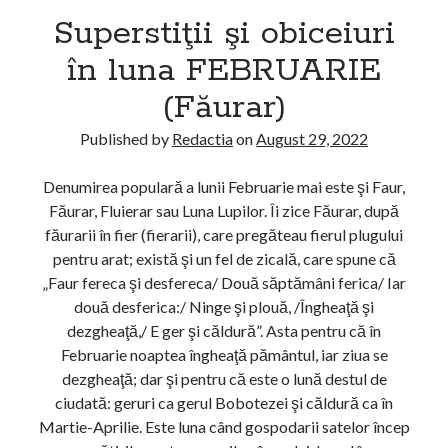
r
Superstiţii şi obiceiuri
t
s
t
în luna FEBRUARIE
s
i
(Făurar)
ţ
i
Published by
Redactia
on
August 29, 2022
i
ş
Denumirea populară a lunii Februarie mai este şi Faur,
i
Făurar, Fluierar sau Luna Lupilor. Îi zice Făurar, după
o
făurarii în fier (fierarii), care pregăteau fierul plugului
b
pentru arat; există şi un fel de zicală, care spune că
i
„Faur fereca şi desfereca/ Două săptămâni ferica/ Iar
c
două desferica:/ Ninge şi plouă, /Îngheaţă şi
e
dezgheaţă,/ E ger şi căldură”. Asta pentru că în
i
Februarie noaptea îngheaţă pământul, iar ziua se
u
dezgheaţă; dar şi pentru că este o lună destul de
r
ciudată: geruri ca gerul Bobotezei şi căldură ca în
i
Martie-Aprilie. Este luna când gospodarii satelor încep
î