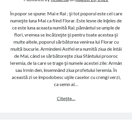
T
i
I
i
În popor se spune: Mai e Rai ; şi tot poporul este cel care
E
ş
numeşte luna Mai ca fiind Florar. Este lesne de înţeles de
(
i
ce este luna aceasta numită Rai; pământul se umple de
M
o
flori, vremea se încălzeşte şi pentru toate acestea şi
ă
b
multe altele, poporul sărbătorea venirea lui Florar cu
r
i
multă bucurie. Armindeni Astfel era numită ziua de întâi
ţ
c
de Mai, când se sărbătoreşte ziua Sfântului prooroc
i
e
Ieremia, de la care se trage şi numele acestei zile: Armân
ş
i
sau Irmin den, însemnând ziua profetului Ieremia. În
o
u
această zi se împodobesc uşile caselor cu crengi verzi,
r
r
ca semn al…
)
i
î
Citeşte…
S
n
u
l
p
u
e
n
r