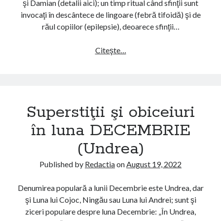
şi Damian (detalii aici); un timp ritual când sfinţii sunt
i
e
invocaţi în descântece de lingoare (febră tifoidă) şi de
î
)
răul copiilor (epilepsie), deoarece sfinţii…
n
l
Citeşte…
S
u
u
n
p
a
e
O
r
C
Superstiţii şi obiceiuri
s
T
t
în luna DECEMBRIE
O
i
M
(Undrea)
ţ
B
i
R
Published by
Redactia
on
August 19, 2022
i
I
ş
E
Denumirea populară a lunii Decembrie este Undrea, dar
i
(
şi Luna lui Cojoc, Ningău sau Luna lui Andrei; sunt şi
o
B
ziceri populare despre luna Decembrie: „În Undrea,
b
r