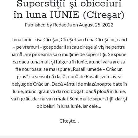
Superstiţii şi obiceiuri
a
s
A
t
în luna IUNIE (Cireşar)
P
i
R
ţ
Published by
Redactia
on
August 25, 2022
I
i
L
i
Luna Iunie, zisa Cireşar, Cireşel sau Luna Cireşelor, când
I
ş
– pe vremuri – gospodarii uscau cireşe şi vişine pentru
E
i
iarnă, are pe seama sa o mulţime de superstiţii. Se spune
(
o
că dacă tună mult şi fulgeră în Iunie, atunci vara are să
P
b
fie nouroasa; se mai spune „Rusalii umede – Crăciun
r
i
gras”, cu sensul că dacă plouă de Rusalii, vom avea
i
c
belşug de Crăciun. Dacă vântul de miazănoapte bate în
e
e
Iunie, atunci grâul va da rod bogat; dacă plouă în Iunie,
r
i
va fi grâu, dar nu va fi mălai. Sunt multe superstiţii, dar şi
)
u
obiceiuri în luna Iunie, iar cele…
r
i
Citeşte…
S
î
u
n
p