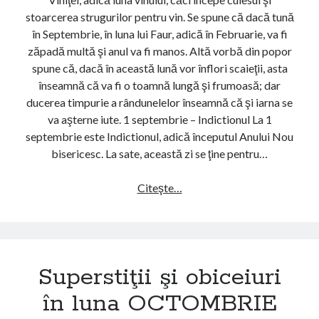
o
t
stoarcerea strugurilor pentru vin. Se spune că dacă tună
b
o
în Septembrie, în luna lui Faur, adică în Februarie, va fi
i
r
zăpadă multă şi anul va fi manos. Altă vorbă din popor
c
)
spune că, dacă în această lună vor înflori scaieţii, asta
e
înseamnă că va fi o toamnă lungă şi frumoasă; dar
i
ducerea timpurie a rândunelelor înseamnă că şi iarna se
u
va aşterne iute. 1 septembrie – Indictionul La 1
r
septembrie este Indictionul, adică începutul Anului Nou
i
bisericesc. La sate, această zi se ţine pentru…
î
n
Citeşte…
S
l
u
u
p
n
e
a
r
A
Superstiţii şi obiceiuri
s
U
t
în luna OCTOMBRIE
G
i
U