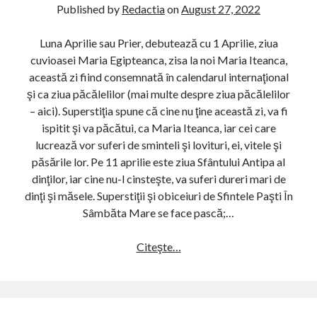
ţ
Published by
Redactia
on
August 27, 2022
U
i
A
i
Luna Aprilie sau Prier, debutează cu 1 Aprilie, ziua
R
ş
cuvioasei Maria Egipteanca, zisa la noi Maria Iteanca,
I
i
această zi fiind consemnată în calendarul internaţional
E
o
şi ca ziua păcălelilor (mai multe despre ziua păcălelilor
(
b
– aici). Superstiţia spune că cine nu ţine această zi, va fi
F
i
ispitit şi va păcătui, ca Maria Iteanca, iar cei care
ă
c
lucrează vor suferi de sminteli şi lovituri, ei, vitele şi
u
e
păsările lor. Pe 11 aprilie este ziua Sfântului Antipa al
r
i
dinţilor, iar cine nu-l cinsteşte, va suferi dureri mari de
a
u
dinţi şi măsele. Superstiţii şi obiceiuri de Sfintele Paşti În
r
r
Sâmbăta Mare se face pască;…
)
i
î
Citeşte…
S
n
u
l
p
u
e
n
r