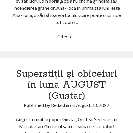
e
evitat lucrul, din dorinţa de a nu chema grindina sau
i
incendierea grânelor. Ana-Foca În prima zi a lunii este
u
Ana-Foca, o sărbătoare a focului, care poate cuprinde
r
tot ce are…
i
î
Citeşte…
S
n
u
l
p
u
e
n
r
Superstiţii şi obiceiuri
a
s
I
t
în luna AUGUST
U
i
(Gustar)
N
ţ
I
i
Published by
Redactia
on
August 23, 2022
E
i
(
ş
August, numit în popor Gustar, Gustea, Secerar sau
C
i
Măsălar, are în cursul său o seamă de sărbători
i
o