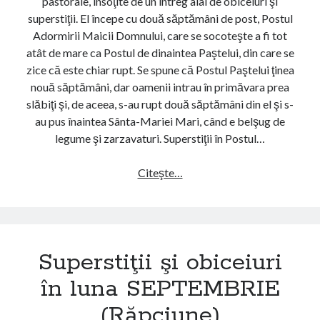
pastorale, însoţite de un întreg alai de obiceiuri şi
r
b
superstiţii. El începe cu două săptămâni de post, Postul
e
i
Adormirii Maicii Domnului, care se socoteşte a fi tot
ş
c
atât de mare ca Postul de dinaintea Paştelui, din care se
a
e
zice că este chiar rupt. Se spune că Postul Paştelui ţinea
r
i
nouă săptămâni, dar oamenii intrau în primăvara prea
)
u
slăbiţi şi, de aceea, s-au rupt două săptămâni din el şi s-
r
au pus înaintea Sânta-Mariei Mari, când e belşug de
i
legume şi zarzavaturi. Superstiţii în Postul…
î
n
Citeşte…
S
l
u
u
p
n
e
a
r
I
Superstiţii şi obiceiuri
s
U
t
în luna SEPTEMBRIE
L
i
I
(Răpciune)
ţ
E