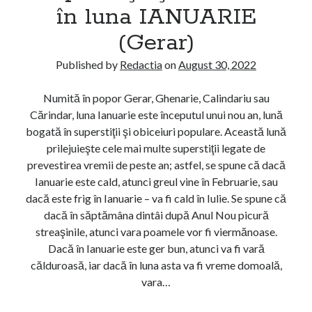
în luna IANUARIE
r
r
(Gerar)
o
Published by
Redactia
on
August 30, 2022
Numită în popor Gerar, Ghenarie, Calindariu sau
Cărindar, luna Ianuarie este începutul unui nou an, lună
bogată în superstiţii şi obiceiuri populare. Această lună
prilejuieşte cele mai multe superstiţii legate de
prevestirea vremii de peste an; astfel, se spune că dacă
Ianuarie este cald, atunci greul vine în Februarie, sau
dacă este frig în Ianuarie – va fi cald în Iulie. Se spune că
dacă în săptămâna dintâi după Anul Nou picură
streaşinile, atunci vara poamele vor fi viermănoase.
Dacă în Ianuarie este ger bun, atunci va fi vară
călduroasă, iar dacă în luna asta va fi vreme domoală,
vara…