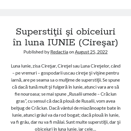
n
u
l
p
u
e
n
r
Superstiţii şi obiceiuri
a
s
A
t
în luna IUNIE (Cireşar)
P
i
R
ţ
Published by
Redactia
on
August 25, 2022
I
i
L
i
Luna Iunie, zisa Cireşar, Cireşel sau Luna Cireşelor, când
I
ş
– pe vremuri – gospodarii uscau cireşe şi vişine pentru
E
i
iarnă, are pe seama sa o mulţime de superstiţii. Se spune
(
o
că dacă tună mult şi fulgeră în Iunie, atunci vara are să
P
b
fie nouroasa; se mai spune „Rusalii umede – Crăciun
r
i
gras”, cu sensul că dacă plouă de Rusalii, vom avea
i
c
belşug de Crăciun. Dacă vântul de miazănoapte bate în
e
e
Iunie, atunci grâul va da rod bogat; dacă plouă în Iunie,
r
i
va fi grâu, dar nu va fi mălai. Sunt multe superstiţii, dar şi
)
u
obiceiuri în luna Iunie, iar cele…