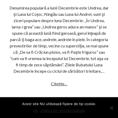
ş
E
Denumirea populară a lunii Decembrie este Undrea, dar
i
(
şi Luna lui Cojoc, Ningău sau Luna lui Andrei; sunt şi
o
B
ziceri populare despre luna Decembrie: „În Undrea,
b
r
iarna-i grea” sau „Undrea geros aduce an manos” şi se
i
u
spune că această lună fiind geroasă, gerul înţeapă de
c
m
parcă-ţi baga ace, undrele, andrele în piele. În categoria
e
ă
prevestirilor de timp, vecine cu superstiţia, se mai spune
i
r
că „De va fi Crăciun ploios, va fi Paşte friguros” sau
u
e
“cum va fi vremea la începutul lui Decembrie, tot aşa va
r
l
fi timp de zece săptămâni”. Zilele Bubatului Luna
i
)
Decembrie începe cu ciclul de sărbători trinitare,…
î
n
Citeşte…
S
l
u
u
p
n
e
Acest site NU utilizează fișiere de tip cookie.
a
r
OK
Politica de confidenţialitate
N
s
O