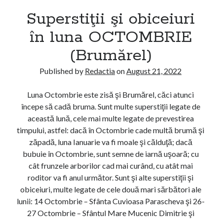
r
A
Superstiţii şi obiceiuri
s
U
t
în luna OCTOMBRIE
G
i
U
(Brumărel)
ţ
S
i
T
Published by
Redactia
on
August 21, 2022
i
(
ş
G
Luna Octombrie este zisă şi Brumărel, căci atunci
i
u
începe să cadă bruma. Sunt multe superstiţii legate de
o
s
această lună, cele mai multe legate de prevestirea
b
t
timpului, astfel: dacă în Octombrie cade multă brumă şi
i
a
zăpadă, luna Ianuarie va fi moale şi călduţă; dacă
c
r
bubuie în Octombrie, sunt semne de iarnă uşoară; cu
e
)
cât frunzele arborilor cad mai curând, cu atât mai
i
roditor va fi anul următor. Sunt şi alte superstiţii şi
u
obiceiuri, multe legate de cele două mari sărbători ale
r
lunii: 14 Octombrie – Sfânta Cuvioasa Parascheva şi 26-
i
27 Octombrie – Sfântul Mare Mucenic Dimitrie şi
î