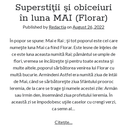
Superstiţii şi obiceiuri
a
s
M
t
în luna MAI (Florar)
A
i
R
ţ
Published by
Redactia
on
August 26, 2022
T
i
I
i
În popor se spune: Mai e Rai ; şi tot poporul este cel care
E
ş
numeşte luna Mai ca fiind Florar. Este lesne de înţeles de
(
i
ce este luna aceasta numită Rai; pământul se umple de
M
o
flori, vremea se încălzeşte şi pentru toate acestea şi
ă
b
multe altele, poporul sărbătorea venirea lui Florar cu
r
i
multă bucurie. Armindeni Astfel era numită ziua de întâi
ţ
c
de Mai, când se sărbătoreşte ziua Sfântului prooroc
i
e
Ieremia, de la care se trage şi numele acestei zile: Armân
ş
i
sau Irmin den, însemnând ziua profetului Ieremia. În
o
u
această zi se împodobesc uşile caselor cu crengi verzi,
r
r
ca semn al…
)
i
î
Citeşte…
S