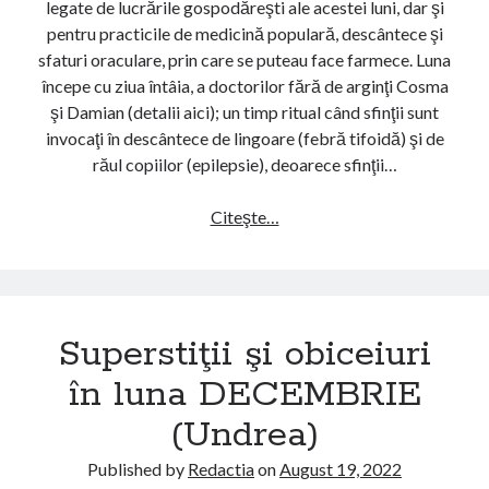
p
legate de lucrările gospodăreşti ale acestei luni, dar şi
e
c
pentru practicile de medicină populară, descântece şi
i
i
sfaturi oraculare, prin care se puteau face farmece. Luna
u
u
începe cu ziua întâia, a doctorilor fără de arginţi Cosma
r
n
şi Damian (detalii aici); un timp ritual când sfinţii sunt
i
e
invocaţi în descântece de lingoare (febră tifoidă) şi de
î
)
răul copiilor (epilepsie), deoarece sfinţii…
n
l
Citeşte…
S
u
u
n
p
a
e
O
r
C
Superstiţii şi obiceiuri
s
T
t
în luna DECEMBRIE
O
i
M
(Undrea)
ţ
B
i
R
Published by
Redactia
on
August 19, 2022
i
I