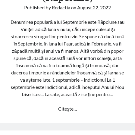
i
(
Published by
Redactia
on
August 22, 2022
i
C
ş
u
Denumirea populară a lui Septembrie este Răpciune sau
i
p
Viniţel, adică luna vinului, căci începe culesul şi
o
t
stoarcerea strugurilor pentru vin. Se spune că dacă tună
b
o
în Septembrie, în luna lui Faur, adică în Februarie, va fi
i
r
zăpadă multă şi anul va fi manos. Altă vorbă din popor
c
)
spune că, dacă în această lună vor înflori scaieţii, asta
e
înseamnă că va fi o toamnă lungă şi frumoasă; dar
i
ducerea timpurie a rândunelelor înseamnă că şi iarna se
u
va aşterne iute. 1 septembrie – Indictionul La 1
r
septembrie este Indictionul, adică începutul Anului Nou
i
bisericesc. La sate, această zi se ţine pentru…
î
n
Citeşte…
S
l
u
u
p
n
e
a