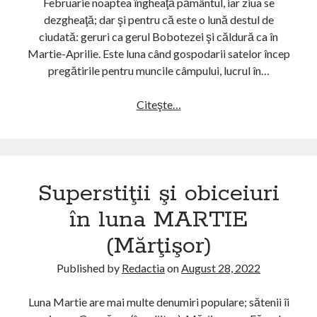
Februarie noaptea îngheaţă pământul, iar ziua se
u
dezgheaţă; dar şi pentru că este o lună destul de
r
ciudată: geruri ca gerul Bobotezei şi căldură ca în
i
Martie-Aprilie. Este luna când gospodarii satelor încep
î
pregătirile pentru muncile câmpului, lucrul în…
n
l
Citeşte…
S
u
u
n
p
a
e
I
r
A
Superstiţii şi obiceiuri
s
N
t
în luna MARTIE
U
i
A
(Mărţişor)
ţ
R
i
I
Published by
Redactia
on
August 28, 2022
i
E
ş
(
Luna Martie are mai multe denumiri populare; sătenii îi
i
G