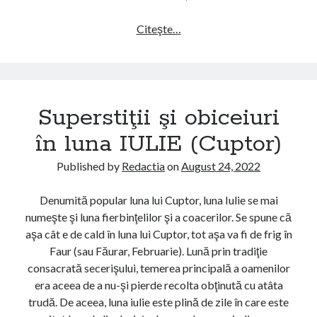
r
i
Citeşte…
S
î
u
n
p
l
e
u
r
Superstiţii şi obiceiuri
n
s
a
t
în luna IULIE (Cuptor)
M
i
A
ţ
Published by
Redactia
on
August 24, 2022
I
i
(
i
Denumită popular luna lui Cuptor, luna Iulie se mai
F
ş
numeşte şi luna fierbinţelilor şi a coacerilor. Se spune că
l
i
aşa cât e de cald în luna lui Cuptor, tot aşa va fi de frig în
o
o
Faur (sau Făurar, Februarie). Lună prin tradiţie
r
b
consacrată secerişului, temerea principală a oamenilor
a
i
era aceea de a nu-şi pierde recolta obţinută cu atâta
r
c
trudă. De aceea, luna iulie este plină de zile în care este
)