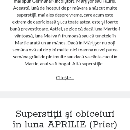
mai spun Germănar (încolţitor), Mărţişor sau Făurel.
o
e
Această lună de început de primăvara a născut multe
b
r
superstiţii, mai ales despre vreme, care acum este
i
a
extrem de capricioasă şi, cu toate astea, este şi foarte
c
r
bună prevestitoare. Astfel, se zice că dacă luna Martie-i
e
)
vântoasă, luna Mai va fi frumoasă sau că tunetele în
i
Martie arată un an mănos. Dacă în Mărţişor nu poţi
u
semăna ovăzul de ploi multe, nici toamna nu vei putea
r
semăna grâul de ploi multe sau dacă va cânta cucul în
i
Martie, anul va fi bogat. Altă superstiţie…
î
n
Citeşte…
S
l
u
u
p
n
e
a
r
F
Superstiţii şi obiceiuri
s
E
t
în luna APRILIE (Prier)
B
i
R