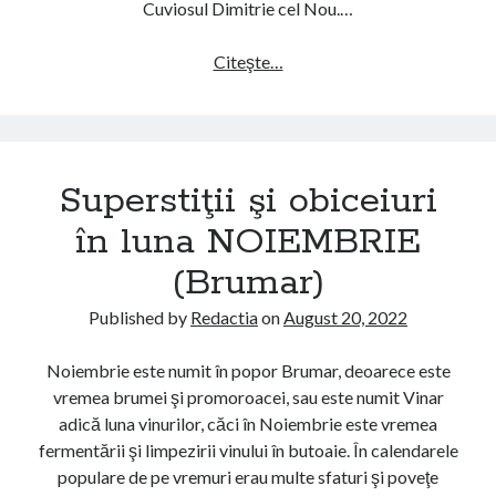
Cuviosul Dimitrie cel Nou.…
n
l
Citeşte…
S
u
u
n
p
a
e
S
r
E
Superstiţii şi obiceiuri
s
P
t
în luna NOIEMBRIE
T
i
E
(Brumar)
ţ
M
i
B
Published by
Redactia
on
August 20, 2022
i
R
ş
I
Noiembrie este numit în popor Brumar, deoarece este
i
E
vremea brumei şi promoroacei, sau este numit Vinar
o
(
adică luna vinurilor, căci în Noiembrie este vremea
b
R
fermentării şi limpezirii vinului în butoaie. În calendarele
i
ă
populare de pe vremuri erau multe sfaturi şi poveţe
c