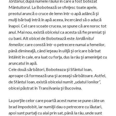
Iordanul
, după numele răului în care a fost botezat
Mântuitorul. La Bobotează se sfinţesc toate apele,
preotul aruncă o cruce de lemn într-o apă adâncă şi
mulţi bărbaţi intră în apă aceea, încercând să o aducă
înapoi. Cel care scoate crucea, se spune că are noroc tot
anul. Mai nou, există obiceiul ca acesta să fie premiat şi
cu bani. Alt obicei de Bobotează este
Iordănitul
femeilor
, care constă într-o petrecere numai a femeilor,
până dimineaţă, când ieşeau în uliţă şi oricare bărbat
întâlnit în cale, era luat cu forţa, dus la râu şi ameninţat cu
aruncatul în apă.
Cele două sărbători, Boboteaza şi Sfântul Ioan,
aproape că formează una şi aceeaşi sărbătoare. Astfel,
de Sfântul Ioan, există obiceiul numit „udatul Ionilor”,
obicei păstrat în Transilvania şi Bucovina.
La porţile celor care poartă acest nume se pune câte un
brad împodobit, iar numiţii dau o petrecere cu lăutari,
apoi sunt purtaţi cu alai prin sat, până la râu, unde sunt