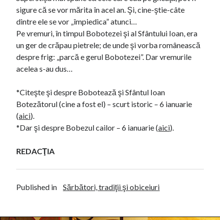
sigure că se vor mărita în acel an. Şi, cine-ştie-câte
dintre ele se vor „împiedica” atunci…
Pe vremuri, în timpul Bobotezei şi al Sfântului Ioan, era
un ger de crăpau pietrele; de unde şi vorba românească
despre frig: „parcă e gerul Bobotezei”. Dar vremurile
acelea s-au dus…
*Citeşte şi despre Bobotează şi Sfântul Ioan
Botezătorul (cine a fost el) – scurt istoric – 6 ianuarie
(
aici
).
*Dar şi despre Bobezul cailor – 6 ianuarie (
aici
).
REDACŢIA
Published in
Sărbători, tradiţii şi obiceiuri