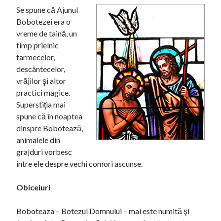
r
Se spune că Ajunul
r
Bobotezei era o
o
vreme de taină, un
timp prielnic
farmecelor,
descântecelor,
vrăjilor şi altor
practici magice.
Superstiţia mai
spune că în noaptea
dinspre Bobotează,
animalele din
grajduri vorbesc
între ele despre vechi comori ascunse.
Obiceiuri
Boboteaza – Botezul Domnului – mai este numită şi