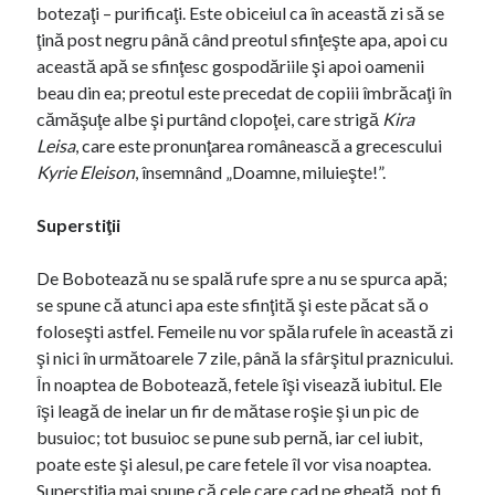
botezaţi – purificaţi. Este obiceiul ca în această zi să se
ţină post negru până când preotul sfinţeşte apa, apoi cu
această apă se sfinţesc gospodăriile şi apoi oamenii
beau din ea; preotul este precedat de copiii îmbrăcaţi în
cămăşuţe albe şi purtând clopoţei, care strigă
Kira
Leisa
, care este pronunţarea românească a grecescului
Kyrie Eleison
, însemnând „Doamne, miluieşte!”.
Superstiţii
De Bobotează nu se spală rufe spre a nu se spurca apă;
se spune că atunci apa este sfinţită şi este păcat să o
foloseşti astfel. Femeile nu vor spăla rufele în această zi
şi nici în următoarele 7 zile, până la sfârşitul praznicului.
În noaptea de Bobotează, fetele îşi visează iubitul. Ele
îşi leagă de inelar un fir de mătase roşie şi un pic de
busuioc; tot busuioc se pune sub pernă, iar cel iubit,
poate este şi alesul, pe care fetele îl vor visa noaptea.
Superstiţia mai spune că cele care cad pe gheaţă, pot fi