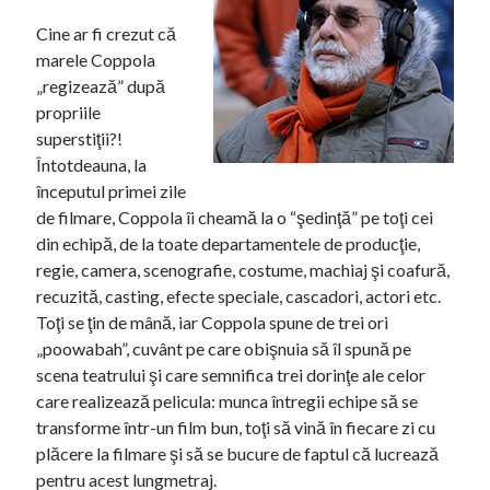
r
r
Cine ar fi crezut că
marele Coppola
o
„regizează” după
propriile
superstiţii?!
Întotdeauna, la
începutul primei zile
de filmare, Coppola îi cheamă la o “şedinţă” pe toţi cei
din echipă, de la toate departamentele de producţie,
regie, camera, scenografie, costume, machiaj şi coafură,
recuzită, casting, efecte speciale, cascadori, actori etc.
Toţi se ţin de mână, iar Coppola spune de trei ori
„poowabah”, cuvânt pe care obişnuia să îl spună pe
scena teatrului şi care semnifica trei dorinţe ale celor
care realizează pelicula: munca întregii echipe să se
transforme într-un film bun, toţi să vină în fiecare zi cu
plăcere la filmare şi să se bucure de faptul că lucrează
pentru acest lungmetraj.